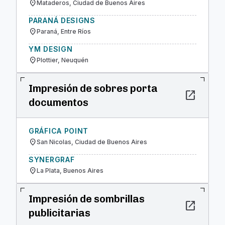
location_on
Mataderos, Ciudad de Buenos Aires
PARANÁ DESIGNS
location_on
Paraná, Entre Ríos
YM DESIGN
location_on
Plottier, Neuquén
Impresión de sobres porta
open_in_new
documentos
GRÁFICA POINT
location_on
San Nicolas, Ciudad de Buenos Aires
SYNERGRAF
location_on
La Plata, Buenos Aires
Impresión de sombrillas
open_in_new
publicitarias