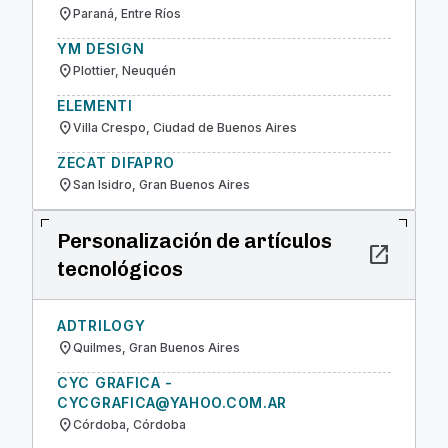
location_on
Paraná, Entre Ríos
YM DESIGN
location_on
Plottier, Neuquén
ELEMENTI
location_on
Villa Crespo, Ciudad de Buenos Aires
ZECAT DIFAPRO
location_on
San Isidro, Gran Buenos Aires
Personalización de artículos
open_in_new
tecnológicos
ADTRILOGY
location_on
Quilmes, Gran Buenos Aires
CYC GRAFICA -
CYCGRAFICA@YAHOO.COM.AR
location_on
Córdoba, Córdoba