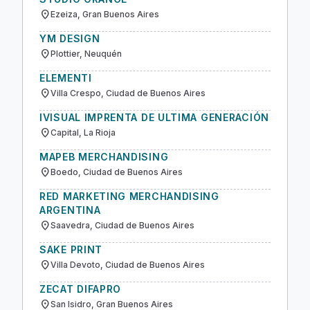
location_on
Ezeiza, Gran Buenos Aires
YM DESIGN
location_on
Plottier, Neuquén
ELEMENTI
location_on
Villa Crespo, Ciudad de Buenos Aires
IVISUAL IMPRENTA DE ULTIMA GENERACIÓN
location_on
Capital, La Rioja
MAPEB MERCHANDISING
location_on
Boedo, Ciudad de Buenos Aires
RED MARKETING MERCHANDISING
ARGENTINA
location_on
Saavedra, Ciudad de Buenos Aires
SAKE PRINT
location_on
Villa Devoto, Ciudad de Buenos Aires
ZECAT DIFAPRO
location_on
San Isidro, Gran Buenos Aires