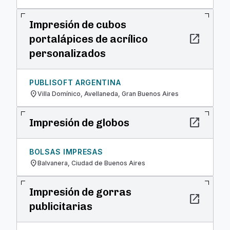
Impresión de cubos
open_in_new
portalápices de acrílico
personalizados
PUBLISOFT ARGENTINA
location_on
Villa Domínico, Avellaneda, Gran Buenos Aires
open_in_new
Impresión de globos
BOLSAS IMPRESAS
location_on
Balvanera, Ciudad de Buenos Aires
Impresión de gorras
open_in_new
publicitarias