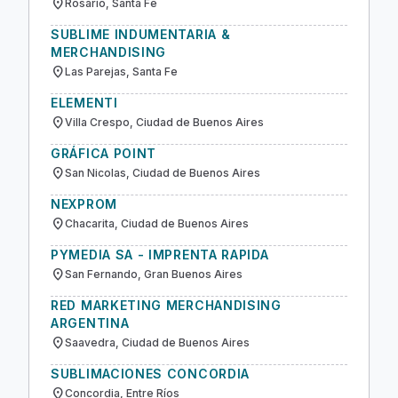
location_on
Rosario, Santa Fe
SUBLIME INDUMENTARIA &
MERCHANDISING
location_on
Las Parejas, Santa Fe
ELEMENTI
location_on
Villa Crespo, Ciudad de Buenos Aires
GRÁFICA POINT
location_on
San Nicolas, Ciudad de Buenos Aires
NEXPROM
location_on
Chacarita, Ciudad de Buenos Aires
PYMEDIA SA - IMPRENTA RAPIDA
location_on
San Fernando, Gran Buenos Aires
RED MARKETING MERCHANDISING
ARGENTINA
location_on
Saavedra, Ciudad de Buenos Aires
SUBLIMACIONES CONCORDIA
location_on
Concordia, Entre Ríos