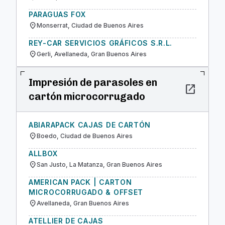
PARAGUAS FOX
location_on
Monserrat, Ciudad de Buenos Aires
REY-CAR SERVICIOS GRÁFICOS S.R.L.
location_on
Gerli, Avellaneda, Gran Buenos Aires
Impresión de parasoles en
open_in_new
cartón microcorrugado
ABIARAPACK CAJAS DE CARTÓN
location_on
Boedo, Ciudad de Buenos Aires
ALLBOX
location_on
San Justo, La Matanza, Gran Buenos Aires
AMERICAN PACK | CARTON
MICROCORRUGADO & OFFSET
location_on
Avellaneda, Gran Buenos Aires
ATELLIER DE CAJAS