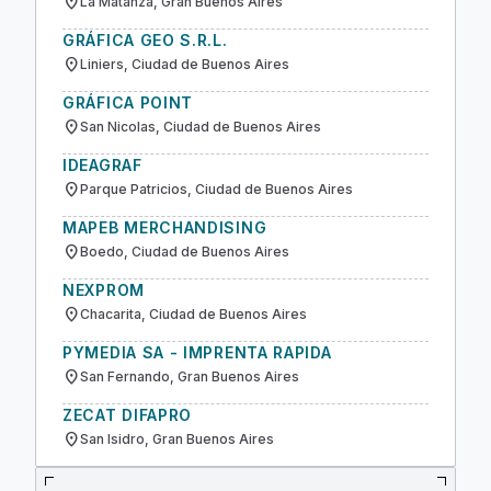
location_on
La Matanza, Gran Buenos Aires
GRÁFICA GEO S.R.L.
location_on
Liniers, Ciudad de Buenos Aires
GRÁFICA POINT
location_on
San Nicolas, Ciudad de Buenos Aires
IDEAGRAF
location_on
Parque Patricios, Ciudad de Buenos Aires
MAPEB MERCHANDISING
location_on
Boedo, Ciudad de Buenos Aires
NEXPROM
location_on
Chacarita, Ciudad de Buenos Aires
PYMEDIA SA - IMPRENTA RAPIDA
location_on
San Fernando, Gran Buenos Aires
ZECAT DIFAPRO
location_on
San Isidro, Gran Buenos Aires