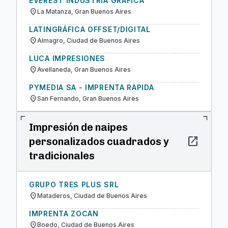
EVEREST INDUSTRIA GRÁFICA
location_on
La Matanza, Gran Buenos Aires
LATINGRÁFICA OFFSET/DIGITAL
location_on
Almagro, Ciudad de Buenos Aires
LUCA IMPRESIONES
location_on
Avellaneda, Gran Buenos Aires
PYMEDIA SA - IMPRENTA RAPIDA
location_on
San Fernando, Gran Buenos Aires
Impresión de naipes
open_in_new
personalizados cuadrados y
tradicionales
GRUPO TRES PLUS SRL
location_on
Mataderos, Ciudad de Buenos Aires
IMPRENTA ZOCAN
location_on
Boedo, Ciudad de Buenos Aires