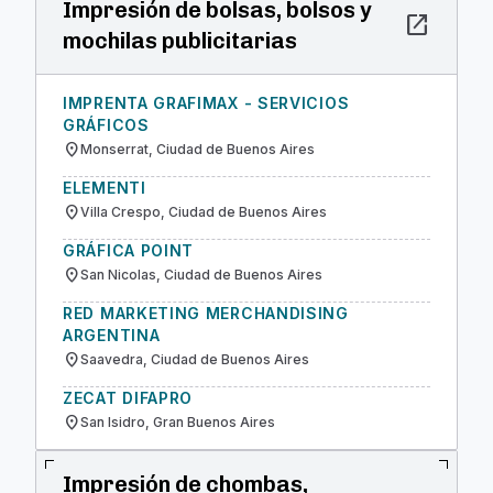
Impresión de bolsas, bolsos y
open_in_new
mochilas publicitarias
IMPRENTA GRAFIMAX - SERVICIOS
GRÁFICOS
location_on
Monserrat, Ciudad de Buenos Aires
ELEMENTI
location_on
Villa Crespo, Ciudad de Buenos Aires
GRÁFICA POINT
location_on
San Nicolas, Ciudad de Buenos Aires
RED MARKETING MERCHANDISING
ARGENTINA
location_on
Saavedra, Ciudad de Buenos Aires
ZECAT DIFAPRO
location_on
San Isidro, Gran Buenos Aires
Impresión de chombas,