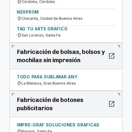
location_on
Córdoba, Córdoba
NEXPROM
location_on
Chacarita, Ciudad de Buenos Aires
TAG TU ARTE GRAFICO
location_on
San Lorenzo, Santa Fe
Fabricación de bolsas, bolsos y
open_in_new
mochilas sin impresión
TODO PARA SUBLIMAR ANY
location_on
La Matanza, Gran Buenos Aires
Fabricación de botones
open_in_new
publicitarios
IMPRE-GRAF SOLUCIONES GRAFICAS
location_on
Rosario, Santa Fe