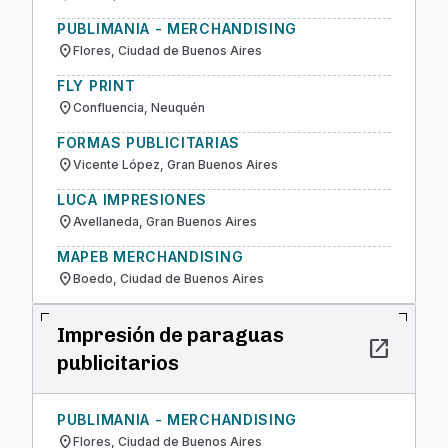
PUBLIMANIA - MERCHANDISING
location_on
Flores, Ciudad de Buenos Aires
FLY PRINT
location_on
Confluencia, Neuquén
FORMAS PUBLICITARIAS
location_on
Vicente López, Gran Buenos Aires
LUCA IMPRESIONES
location_on
Avellaneda, Gran Buenos Aires
MAPEB MERCHANDISING
location_on
Boedo, Ciudad de Buenos Aires
Impresión de paraguas
open_in_new
publicitarios
PUBLIMANIA - MERCHANDISING
location_on
Flores, Ciudad de Buenos Aires