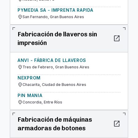
PYMEDIA SA - IMPRENTA RAPIDA
location_on
San Fernando, Gran Buenos Aires
Fabricación de llaveros sin
open_in_new
impresión
ANVI - FÁBRICA DE LLAVEROS
location_on
Tres de Febrero, Gran Buenos Aires
NEXPROM
location_on
Chacarita, Ciudad de Buenos Aires
PIN MANIA
location_on
Concordia, Entre Ríos
Fabricación de máquinas
open_in_new
armadoras de botones