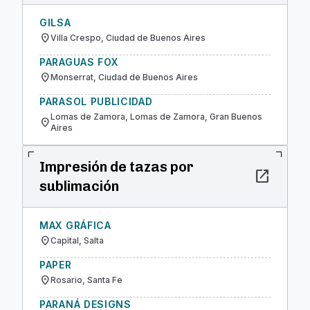
GILSA
location_on
Villa Crespo, Ciudad de Buenos Aires
PARAGUAS FOX
location_on
Monserrat, Ciudad de Buenos Aires
PARASOL PUBLICIDAD
Lomas de Zamora, Lomas de Zamora, Gran Buenos
location_on
Aires
Impresión de tazas por
open_in_new
sublimación
MAX GRÁFICA
location_on
Capital, Salta
PAPER
location_on
Rosario, Santa Fe
PARANÁ DESIGNS