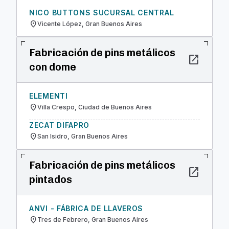
NICO BUTTONS SUCURSAL CENTRAL
location_on
Vicente López, Gran Buenos Aires
Fabricación de pins metálicos
open_in_new
con dome
ELEMENTI
location_on
Villa Crespo, Ciudad de Buenos Aires
ZECAT DIFAPRO
location_on
San Isidro, Gran Buenos Aires
Fabricación de pins metálicos
open_in_new
pintados
ANVI - FÁBRICA DE LLAVEROS
location_on
Tres de Febrero, Gran Buenos Aires