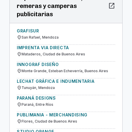
open_in_new
remeras y camperas
publicitarias
GRAFISUR
location_on
San Rafael, Mendoza
IMPRENTA VIA DIRECTA
location_on
Mataderos, Ciudad de Buenos Aires
INNOGRAF DISEÑO
location_on
Monte Grande, Esteban Echeverría, Buenos Aires
LECHAT GRÁFICA E INDUMENTARIA
location_on
Tunuyán, Mendoza
PARANÁ DESIGNS
location_on
Paraná, Entre Ríos
PUBLIMANIA - MERCHANDISING
location_on
Flores, Ciudad de Buenos Aires
STUDIO ORANGE