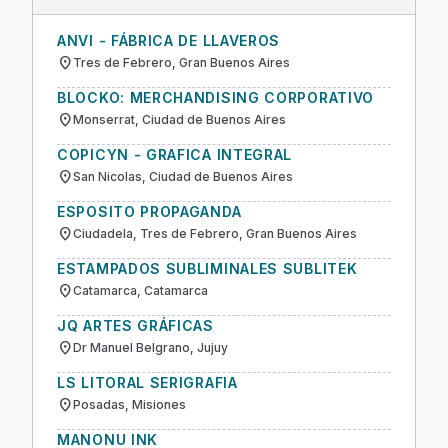
ANVI - FÁBRICA DE LLAVEROS
location_on
Tres de Febrero, Gran Buenos Aires
BLOCKO: MERCHANDISING CORPORATIVO
location_on
Monserrat, Ciudad de Buenos Aires
COPICYN - GRAFICA INTEGRAL
location_on
San Nicolas, Ciudad de Buenos Aires
ESPOSITO PROPAGANDA
location_on
Ciudadela, Tres de Febrero, Gran Buenos Aires
ESTAMPADOS SUBLIMINALES SUBLITEK
location_on
Catamarca, Catamarca
JQ ARTES GRÁFICAS
location_on
Dr Manuel Belgrano, Jujuy
LS LITORAL SERIGRAFIA
location_on
Posadas, Misiones
MANONU INK