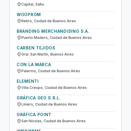
location_on
Capital, Salta
WOOPROM
location_on
Retiro, Ciudad de Buenos Aires
BRANDING MERCHANDISING S.A.
location_on
Puerto Madero, Ciudad de Buenos Aires
CARBEN TEJIDOS
location_on
Gral. San Martín, Buenos Aires
CON LA MARCA
location_on
Palermo, Ciudad de Buenos Aires
ELEMENTI
location_on
Villa Crespo, Ciudad de Buenos Aires
GRÁFICA GEO S.R.L.
location_on
Liniers, Ciudad de Buenos Aires
GRÁFICA POINT
location_on
San Nicolas, Ciudad de Buenos Aires