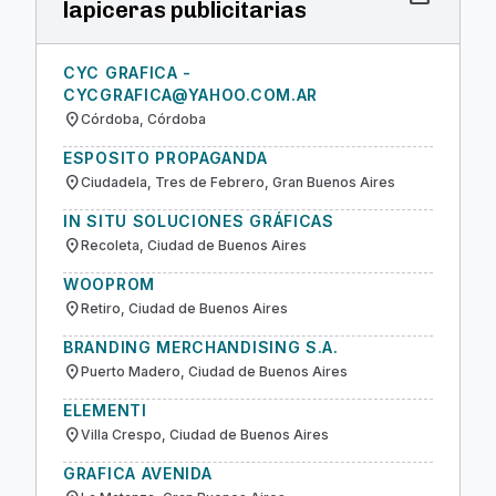
lapiceras publicitarias
CYC GRAFICA -
CYCGRAFICA@YAHOO.COM.AR
location_on
Córdoba, Córdoba
ESPOSITO PROPAGANDA
location_on
Ciudadela, Tres de Febrero, Gran Buenos Aires
IN SITU SOLUCIONES GRÁFICAS
location_on
Recoleta, Ciudad de Buenos Aires
WOOPROM
location_on
Retiro, Ciudad de Buenos Aires
BRANDING MERCHANDISING S.A.
location_on
Puerto Madero, Ciudad de Buenos Aires
ELEMENTI
location_on
Villa Crespo, Ciudad de Buenos Aires
GRAFICA AVENIDA