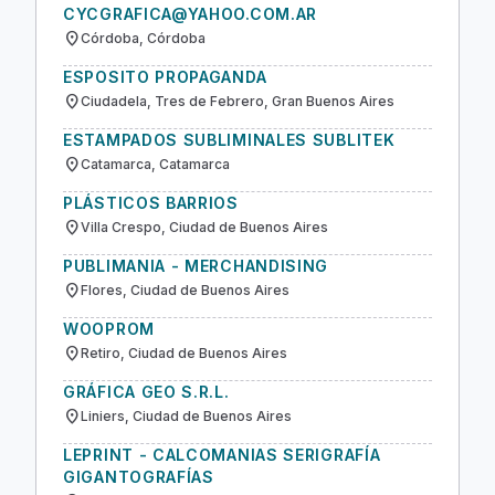
CYCGRAFICA@YAHOO.COM.AR
location_on
Córdoba, Córdoba
ESPOSITO PROPAGANDA
location_on
Ciudadela, Tres de Febrero, Gran Buenos Aires
ESTAMPADOS SUBLIMINALES SUBLITEK
location_on
Catamarca, Catamarca
PLÁSTICOS BARRIOS
location_on
Villa Crespo, Ciudad de Buenos Aires
PUBLIMANIA - MERCHANDISING
location_on
Flores, Ciudad de Buenos Aires
WOOPROM
location_on
Retiro, Ciudad de Buenos Aires
GRÁFICA GEO S.R.L.
location_on
Liniers, Ciudad de Buenos Aires
LEPRINT - CALCOMANIAS SERIGRAFÍA
GIGANTOGRAFÍAS