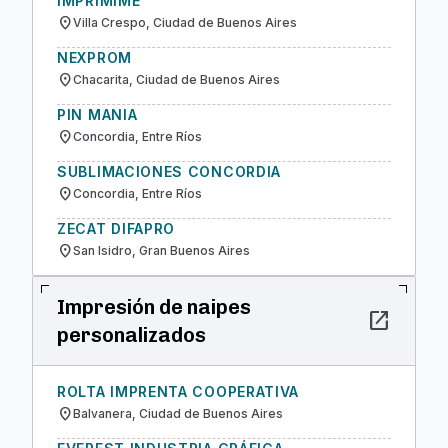
IMPRIMIME
location_on
Villa Crespo, Ciudad de Buenos Aires
NEXPROM
location_on
Chacarita, Ciudad de Buenos Aires
PIN MANIA
location_on
Concordia, Entre Ríos
SUBLIMACIONES CONCORDIA
location_on
Concordia, Entre Ríos
ZECAT DIFAPRO
location_on
San Isidro, Gran Buenos Aires
Impresión de naipes
open_in_new
personalizados
ROLTA IMPRENTA COOPERATIVA
location_on
Balvanera, Ciudad de Buenos Aires