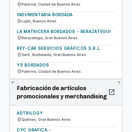
location_on
Paternal, Ciudad de Buenos Aires
INDUMENTARIA BORDADA
location_on
Luján, Buenos Aires
LA MATRICERA BORDADOS - BERAZATEGUI
location_on
Berazategui, Gran Buenos Aires
REY-CAR SERVICIOS GRÁFICOS S.R.L.
location_on
Gerli, Avellaneda, Gran Buenos Aires
YS BORDADOS
location_on
Palermo, Ciudad de Buenos Aires
Fabricación de artículos
open_in_new
promocionales y merchandising
ADTRILOGY
location_on
Quilmes, Gran Buenos Aires
CYC GRAFICA -