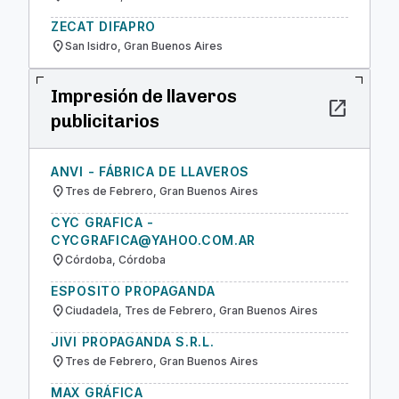
ZECAT DIFAPRO
location_on
San Isidro, Gran Buenos Aires
Impresión de llaveros
open_in_new
publicitarios
ANVI - FÁBRICA DE LLAVEROS
location_on
Tres de Febrero, Gran Buenos Aires
CYC GRAFICA -
CYCGRAFICA@YAHOO.COM.AR
location_on
Córdoba, Córdoba
ESPOSITO PROPAGANDA
location_on
Ciudadela, Tres de Febrero, Gran Buenos Aires
JIVI PROPAGANDA S.R.L.
location_on
Tres de Febrero, Gran Buenos Aires
MAX GRÁFICA