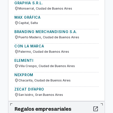
GRAPHIA S.R.L.
location_on
Monserrat, Ciudad de Buenos Aires
MAX GRÁFICA
location_on
Capital, Salta
BRANDING MERCHANDISING S.A.
location_on
Puerto Madero, Ciudad de Buenos Aires
CON LA MARCA
location_on
Palermo, Ciudad de Buenos Aires
ELEMENTI
location_on
Villa Crespo, Ciudad de Buenos Aires
NEXPROM
location_on
Chacarita, Ciudad de Buenos Aires
ZECAT DIFAPRO
location_on
San Isidro, Gran Buenos Aires
open_in_new
Regalos empresariales