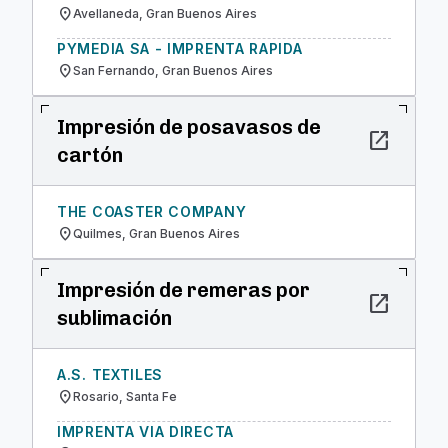
location_on
Avellaneda, Gran Buenos Aires
PYMEDIA SA - IMPRENTA RAPIDA
location_on
San Fernando, Gran Buenos Aires
Impresión de posavasos de
open_in_new
cartón
THE COASTER COMPANY
location_on
Quilmes, Gran Buenos Aires
Impresión de remeras por
open_in_new
sublimación
A.S. TEXTILES
location_on
Rosario, Santa Fe
IMPRENTA VIA DIRECTA