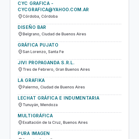
CYC GRAFICA -
CYCGRAFICA@YAHOO.COM.AR
location_on
Córdoba, Córdoba
DISEÑO BAR
location_on
Belgrano, Ciudad de Buenos Aires
GRÁFICA PUJATO
location_on
San Lorenzo, Santa Fe
JIVI PROPAGANDA S.R.L.
location_on
Tres de Febrero, Gran Buenos Aires
LA GRAFIKA
location_on
Palermo, Ciudad de Buenos Aires
LECHAT GRÁFICA E INDUMENTARIA
location_on
Tunuyán, Mendoza
MULTIGRÁFICA
location_on
Exaltación de la Cruz, Buenos Aires
PURA IMAGEN