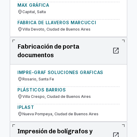
MAX GRÁFICA
location_on
Capital, Salta
FABRICA DE LLAVEROS MARCUCCI
location_on
Villa Devoto, Ciudad de Buenos Aires
Fabricación de porta
open_in_new
documentos
IMPRE-GRAF SOLUCIONES GRAFICAS
location_on
Rosario, Santa Fe
PLÁSTICOS BARRIOS
location_on
Villa Crespo, Ciudad de Buenos Aires
IPLAST
location_on
Nueva Pompeya, Ciudad de Buenos Aires
Impresión de bolígrafos y
open_in_new