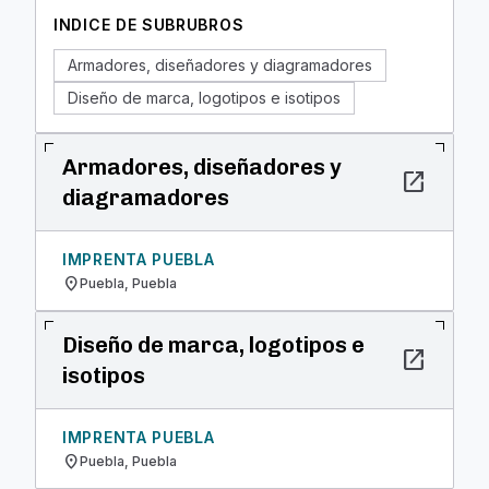
INDICE DE SUBRUBROS
Armadores, diseñadores y diagramadores
Diseño de marca, logotipos e isotipos
Armadores, diseñadores y
open_in_new
diagramadores
IMPRENTA PUEBLA
location_on
Puebla, Puebla
Diseño de marca, logotipos e
open_in_new
isotipos
IMPRENTA PUEBLA
location_on
Puebla, Puebla