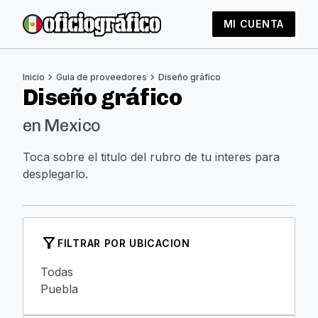
MI CUENTA
chevron_right
chevron_right
Inicio
Guia de proveedores
Diseño gráfico
Diseño gráfico
en Mexico
Toca sobre el titulo del rubro de tu interes para
desplegarlo.
filter_alt
FILTRAR POR UBICACION
Todas
Puebla