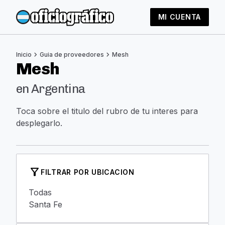
MI CUENTA
chevron_right
chevron_right
Inicio
Guia de proveedores
Mesh
Mesh
en Argentina
Toca sobre el titulo del rubro de tu interes para
desplegarlo.
filter_alt
FILTRAR POR UBICACION
Todas
Santa Fe