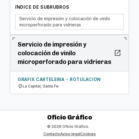
INDICE DE SUBRUBROS
Servicio de impresión y colocación de vinilo
microperforado para vidrieras
Servicio de impresión y
open_in_new
colocación de vinilo
microperforado para vidrieras
GRAFIX CARTELERIA - ROTULACION
location_on
La Capital, Santa Fe
Oficio Gráfico
© 2026 Oficio Gráfico.
Contacto
Aviso legal
Cookies